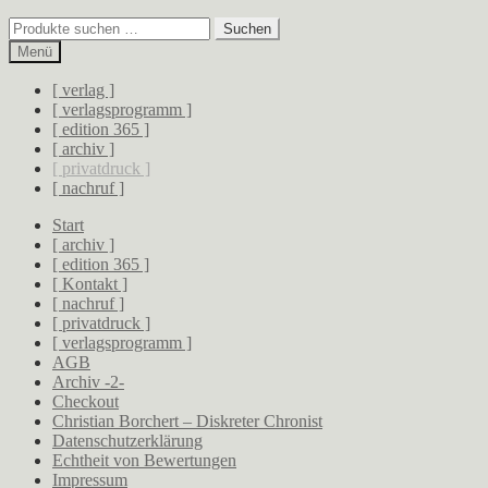
Zur
Zum
Suchen
Suchen
Navigation
Inhalt
nach:
Menü
springen
springen
[ verlag ]
[ verlagsprogramm ]
[ edition 365 ]
[ archiv ]
[ privatdruck ]
[ nachruf ]
Start
[ archiv ]
[ edition 365 ]
[ Kontakt ]
[ nachruf ]
[ privatdruck ]
[ verlagsprogramm ]
AGB
Archiv -2-
Checkout
Christian Borchert – Diskreter Chronist
Datenschutzerklärung
Echtheit von Bewertungen
Impressum