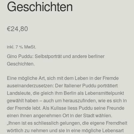
Geschichten
AGB
Archiv -2-
€
24,80
Checkout
inkl. 7 % MwSt.
Christian Borchert – Diskreter Chronist
Gino Puddu: Selbstporträt und andere berliner
Geschichten.
Datenschutzerklärung
Eine mögliche Art, sich mit dem Leben in der Fremde
Echtheit von Bewertungen
auseinanderzusetzen: Der Italiener Puddu porträtiert
Landsleute, die gleich ihm Berlin als Lebensmittelpunkt
gewählt haben – auch um herauszufinden, wie es sich in
Impressum
der Fremde lebt. Als Kulisse liess Puddu seine Freunde
einen ihnen angenehmen Ort in der Stadt wählen.
Mein Konto
„Ihnen ist es schliesslich gelungen, die eigene Fremdheit
wörtlich zu nehmen und sie in eine mögliche Lebensart
Shop