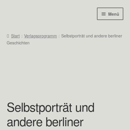
Zur
Zum
Menü
Navigation
Inhalt
springen
springen
Start
Start
Verlagsprogramm
Selbstporträt und andere berliner
Geschichten
[ archiv ]
[ edition 365 ]
[ Kontakt ]
[ nachruf ]
Selbstporträt und
[ privatdruck ]
andere berliner
[ verlagsprogramm ]